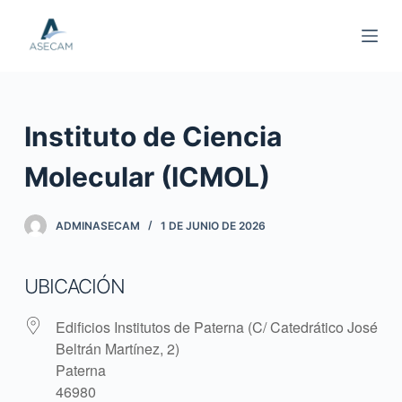
S
a
l
t
a
Instituto de Ciencia
r
a
Molecular (ICMOL)
l
c
ADMINASECAM
1 DE JUNIO DE 2026
o
n
t
UBICACIÓN
e
n
Edificios Institutos de Paterna (C/ Catedrático José
i
Beltrán Martínez, 2)
Paterna
d
46980
o