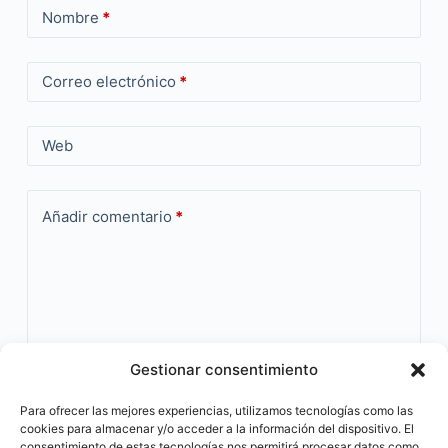
Nombre
*
Correo electrónico
*
Web
Añadir comentario
*
Gestionar consentimiento
Guardar mi nombre, correo electrónico y web en este
Para ofrecer las mejores experiencias, utilizamos tecnologías como las
navegador la próxima vez que comente.
cookies para almacenar y/o acceder a la información del dispositivo. El
consentimiento de estas tecnologías nos permitirá procesar datos como