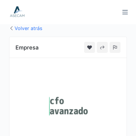
S
a
l
Volver atrás
t
a
r
Empresa
a
l
c
o
n
t
e
n
i
d
o