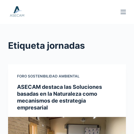
S
a
l
t
a
Etiqueta
jornadas
r
a
l
c
o
FORO SOSTENIBILIDAD AMBIENTAL
n
ASECAM destaca las Soluciones
t
basadas en la Naturaleza como
e
mecanismos de estrategia
empresarial
n
i
d
o