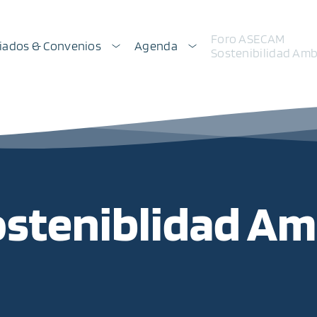
Foro ASECAM
iados & Convenios
Agenda
Sostenibilidad Amb
osteniblidad Am