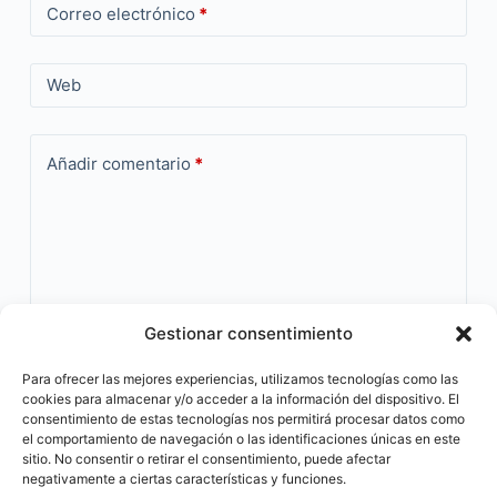
Correo electrónico
*
Web
Añadir comentario
*
Gestionar consentimiento
Guardar mi nombre, correo electrónico y web en este
Para ofrecer las mejores experiencias, utilizamos tecnologías como las
navegador la próxima vez que comente.
cookies para almacenar y/o acceder a la información del dispositivo. El
consentimiento de estas tecnologías nos permitirá procesar datos como
el comportamiento de navegación o las identificaciones únicas en este
Publicar el comentario
sitio. No consentir o retirar el consentimiento, puede afectar
negativamente a ciertas características y funciones.