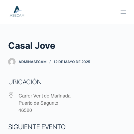
S
a
l
t
a
Casal Jove
r
a
l
ADMINASECAM
12 DE MAYO DE 2025
c
o
UBICACIÓN
n
t
Carrer Vent de Marinada
e
Puerto de Sagunto
n
46520
i
d
SIGUIENTE EVENTO
o