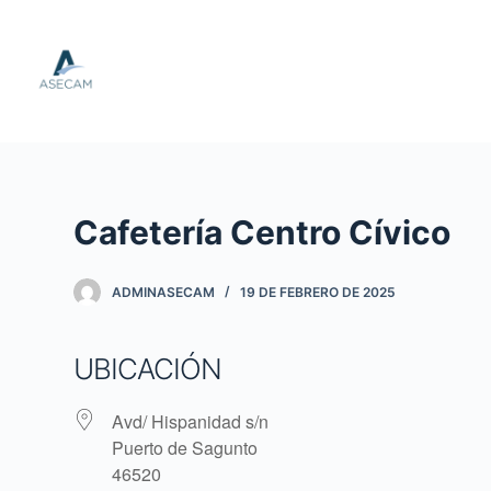
S
a
l
t
a
r
a
Cafetería Centro Cívico
l
c
o
ADMINASECAM
19 DE FEBRERO DE 2025
n
t
UBICACIÓN
e
n
Avd/ Hispanidad s/n
i
Puerto de Sagunto
d
46520
o