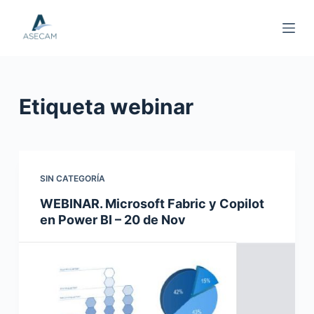
S
a
l
t
a
Etiqueta
webinar
r
a
l
c
o
SIN CATEGORÍA
n
WEBINAR. Microsoft Fabric y Copilot
t
en Power BI – 20 de Nov
e
n
i
d
o