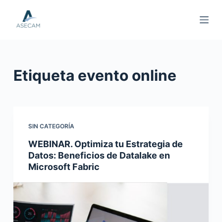
S
a
l
t
a
Etiqueta
evento online
r
a
l
c
o
SIN CATEGORÍA
n
WEBINAR. Optimiza tu Estrategia de
t
Datos: Beneficios de Datalake en
e
Microsoft Fabric
n
i
d
o