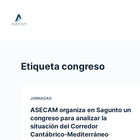
S
a
l
t
a
r
a
Etiqueta
congreso
l
c
o
n
t
JORNADAS
e
ASECAM organiza en Sagunto un
n
congreso para analizar la
i
situación del Corredor
d
Cantábrico-Mediterráneo
o