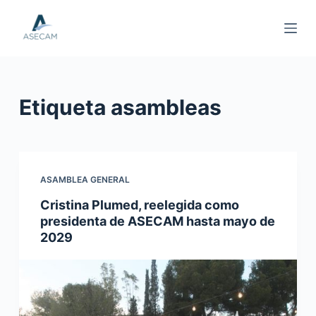
S
a
l
t
a
Etiqueta
asambleas
r
a
l
c
o
ASAMBLEA GENERAL
n
Cristina Plumed, reelegida como
t
presidenta de ASECAM hasta mayo de
e
2029
n
i
d
o