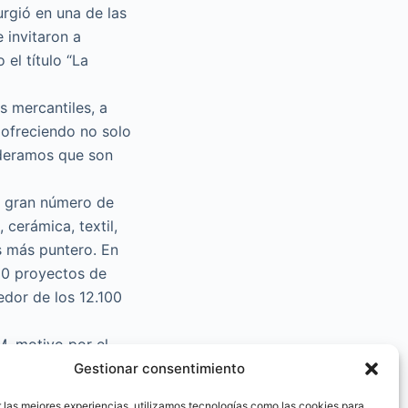
urgió en una de las
 invitaron a
el título “La
 mercantiles, a
 ofreciendo no solo
ideramos que son
n gran número de
 cerámica, textil,
s más puntero. En
80 proyectos de
edor de los 12.100
M, motivo por el
titutos Tecnológicos
Gestionar consentimiento
 empresarial de la
 las mejores experiencias, utilizamos tecnologías como las cookies para