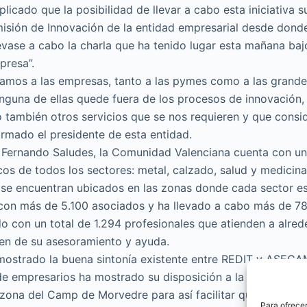
icado que la posibilidad de llevar a cabo esta iniciativa s
isión de Innovación de la entidad empresarial desde donde
evase a cabo la charla que ha tenido lugar esta mañana bajo 
presa”.
mos a las empresas, tanto a las pymes como a las grandes
inguna de ellas quede fuera de los procesos de innovación,
 también otros servicios que se nos requieren y que cons
irmado el presidente de esta entidad.
Fernando Saludes, la Comunidad Valenciana cuenta con u
cos de todos los sectores: metal, calzado, salud y medicina,
 se encuentran ubicados en las zonas donde cada sector e
 con más de 5.100 asociados y ha llevado a cabo más de 7
o con un total de 1.294 profesionales que atienden a alred
ren de su asesoramiento y ayuda.
mostrado la buena sintonía existente entre REDIT y ASECA
 de empresarios ha mostrado su disposición a la Red de Ins
 zona del Camp de Morvedre para así facilitar que el tejido
Para ofrecer