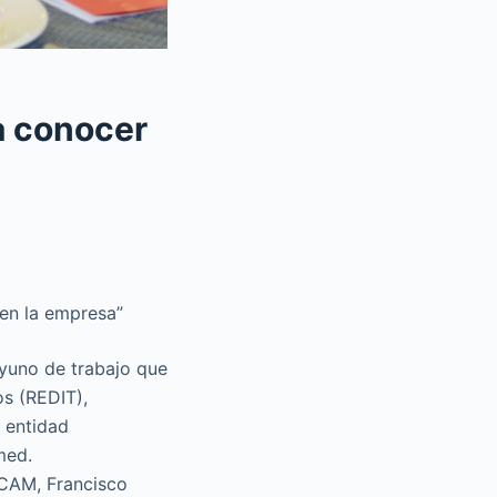
a conocer
 en la empresa”
yuno de trabajo que
os (REDIT),
 entidad
med.
ECAM, Francisco