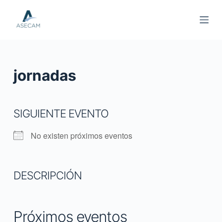
S
a
l
t
a
jornadas
r
a
l
SIGUIENTE EVENTO
c
o
No existen próximos eventos
n
t
e
DESCRIPCIÓN
n
i
d
Próximos eventos
o