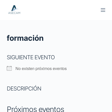
S
a
l
t
a
formación
r
a
l
SIGUIENTE EVENTO
c
o
No existen próximos eventos
n
t
e
DESCRIPCIÓN
n
i
d
Próximos eventos
o