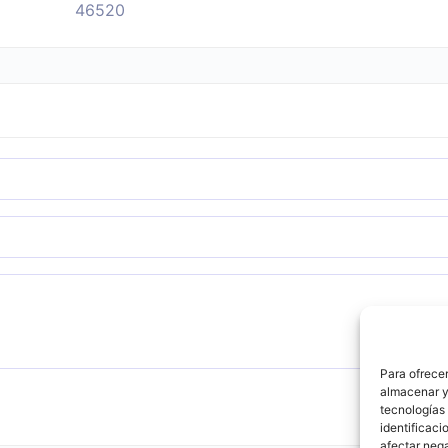
46520
Para ofrecer
almacenar y/
tecnologías
identificaci
afectar nega