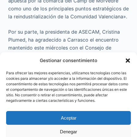
apuesta por la comarca del Camp de Morvedre
como uno de los principales puntos estratégicos de
la reindustrialización de la Comunidad Valenciana».
Por su parte, la presidenta de ASECAM, Cristina
Plumed, ha agradecido a Carrasco el encuentro
mantenido este miércoles con el Consejo de
Industria de la entidad comarcal además de que
Gestionar consentimiento
haya tomado nota de las necesidades que le han
planteado los representantes de las grandes
Para ofrecer las mejores experiencias, utilizamos tecnologías como las
cookies para almacenar y/o acceder a la información del dispositivo. El
empresas de la zona así como de las propuestas
consentimiento de estas tecnologías nos permitirá procesar datos como
que han lanzado para que sean estudiadas por la
el comportamiento de navegación o las identificaciones únicas en este
administración autonómica.
sitio. No consentir o retirar el consentimiento, puede afectar
negativamente a ciertas características y funciones.
Aceptar
@ Made by CocoGlobalMedia. 2023
Denegar