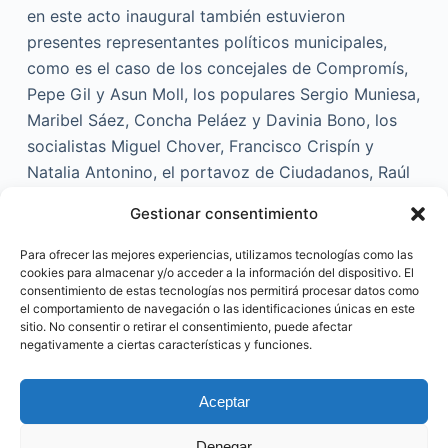
en este acto inaugural también estuvieron
presentes representantes políticos municipales,
como es el caso de los concejales de Compromís,
Pepe Gil y Asun Moll, los populares Sergio Muniesa,
Maribel Sáez, Concha Peláez y Davinia Bono, los
socialistas Miguel Chover, Francisco Crispín y
Natalia Antonino, el portavoz de Ciudadanos, Raúl
Castillo, o el edil de ADN Morvedre, Pablo
Gestionar consentimiento
Abelleira; asimismo, acudió al acto la diputada
nacionalista, Teresa García, representantes
Para ofrecer las mejores experiencias, utilizamos tecnologías como las
cookies para almacenar y/o acceder a la información del dispositivo. El
sindicales, los concejales de Canet d’En Berenguer,
consentimiento de estas tecnologías nos permitirá procesar datos como
Rafa Corresa y Jaime Llinares o el director del
el comportamiento de navegación o las identificaciones únicas en este
festival Sagunt a Escena, Juanvi Luciano.
sitio. No consentir o retirar el consentimiento, puede afectar
negativamente a ciertas características y funciones.
Aceptar
@ Made by CocoGlobalMedia. 2023
Denegar