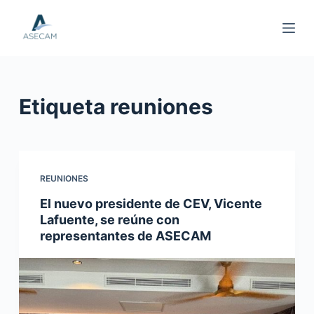
S
a
l
t
a
Etiqueta
reuniones
r
a
l
c
o
REUNIONES
n
El nuevo presidente de CEV, Vicente
t
Lafuente, se reúne con
e
representantes de ASECAM
n
i
d
o