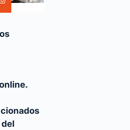
sos
online.
ncionados
 del