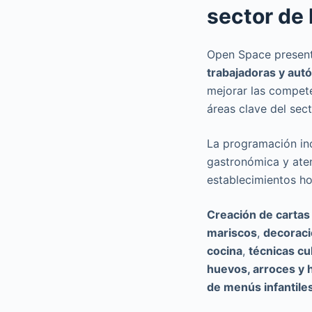
sector de 
Open Space present
trabajadoras y autó
mejorar las compete
áreas clave del sect
La programación inc
gastronómica y aten
establecimientos ho
Creación de carta
mariscos
,
decoraci
cocina
,
técnicas cu
huevos, arroces y h
de menús infantile