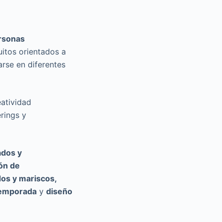
rsonas
uitos orientados a
arse en diferentes
eatividad
rings y
ados y
ión de
os y mariscos,
temporada
y
diseño