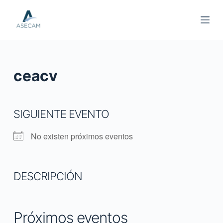
S
a
l
t
a
ceacv
r
a
l
SIGUIENTE EVENTO
c
o
No existen próximos eventos
n
t
e
DESCRIPCIÓN
n
i
d
Próximos eventos
o