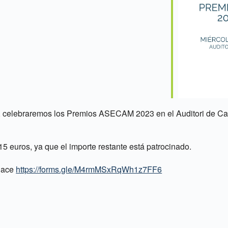
ndar
iCalendar
Offi
s, celebraremos los Premios ASECAM 2023 en el Auditori de Can
15 euros, ya que el importe restante está patrocinado.
nlace
https://forms.gle/M4rmMSxRqWh1z7FF6