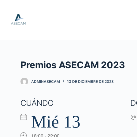
S
a
l
t
a
r
a
Premios ASECAM 2023
l
c
o
ADMINASECAM
13 DE DICIEMBRE DE 2023
n
t
CUÁNDO
D
e
n
Mié 13
i
d
o
18:00 - 22:00