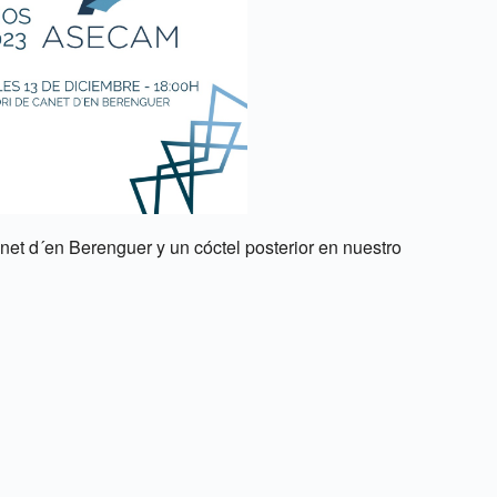
ce 365
Outlook Live
et d´en Berenguer y un cóctel posterior en nuestro