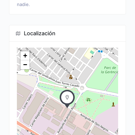
nadie.
Localización
+
−